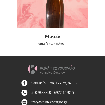
Μαγεία
erga
Υπερκύκλωση
θουκυδίδου 56, 174 55, άλιμος
210 9888899
-
6977 157915
info@kallitexnourgio.gr