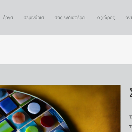
έργα
σεμινάρια
σας ενδιαφέρει;
ο χώρος
αν
Τ