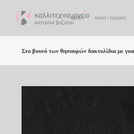
αρχική
υλικό / τεχνικές
Στο βουνό των θησαυρών δακτυλίδια με γυαλ