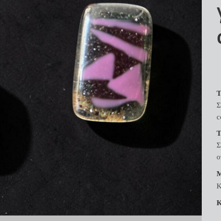
Τ
Σ
c
Σ
ο
Κ