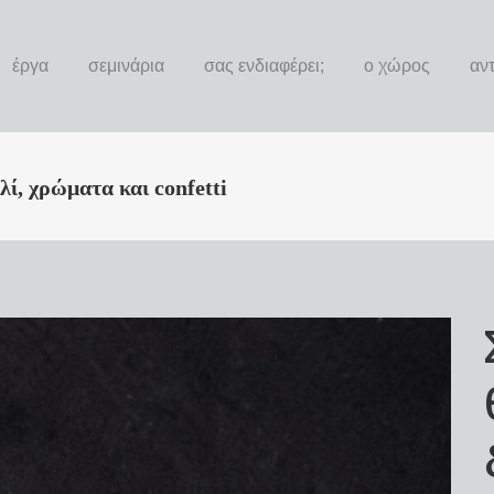
έργα
σεμινάρια
σας ενδιαφέρει;
ο χώρος
αν
ί, χρώματα και confetti