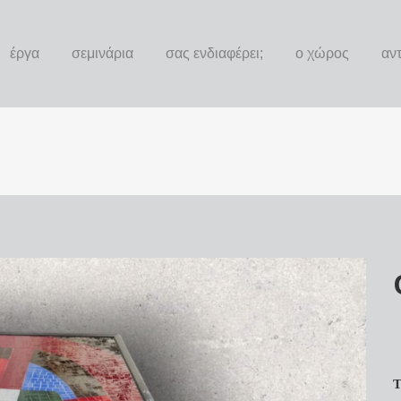
έργα
σεμινάρια
σας ενδιαφέρει;
ο χώρος
αν
Τ