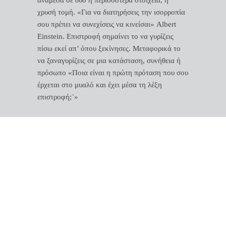
ανάμεσα σε δύο ή περισσότερα στοιχεία, η
χρυσή τομή. «Για να διατηρήσεις την ισορροπία
σου πρέπει να συνεχίσεις να κινείσαι» Albert
Einstein. Επιστροφή σημαίνει το να γυρίζεις
πίσω εκεί απ’ όπου ξεκίνησες. Μεταφορικά το
να ξαναγυρίζεις σε μια κατάσταση, συνήθεια ή
πρόσωπο «Ποια είναι η πρώτη πρόταση που σου
έρχεται στο μυαλό και έχει μέσα τη λέξη
επιστροφή;¨»
θουκυδίδου 56, 174 55, άλιμος
210 9888899
-
6977 157915